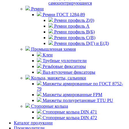
самоцентрирующиеся
Ремни
Ремни ГОСТ 1284-89
Ремни профиль Z(0)
Ремни профиль А
Ремни профиль В(Б)
Ремни профиль С(В)
Ремни профиль D(Г) и E(Д)
Промышленная химия
Клеи
Трубные уплотнители
Резьбовые фиксаторы
Вал-втулочные фиксаторы
Кольца, манжеты, сальники
Манжеты армированные по ГОСТ 8752-
79
Манжеты армированные FPM
Манжеты полиуретановые TTU PU
Стопорные кольца
Стопорные кольца DIN 471
Стопорные кольца DIN 472
Каталог продукции
Производители