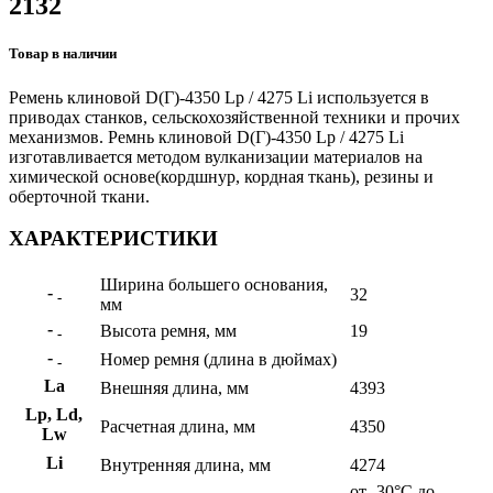
2132
Товар в наличии
Ремень клиновой D(Г)-4350 Lp / 4275 Li используется в
приводах станков, сельскохозяйственной техники и прочих
механизмов. Ремнь клиновой D(Г)-4350 Lp / 4275 Li
изготавливается методом вулканизации материалов на
химической основе(кордшнур, кордная ткань), резины и
оберточной ткани.
ХАРАКТЕРИСТИКИ
Ширина большего основания,
-
32
-
мм
-
Высота ремня, мм
19
-
-
Номер ремня (длина в дюймах)
-
La
Внешняя длина, мм
4393
Lp, Ld,
Расчетная длина, мм
4350
Lw
Li
Внутренняя длина, мм
4274
от -30°C до