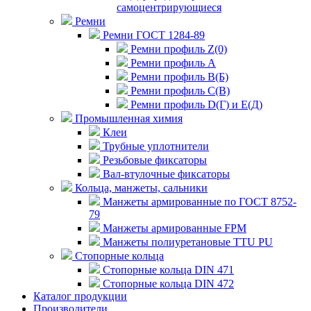
самоцентрирующиеся
Ремни
Ремни ГОСТ 1284-89
Ремни профиль Z(0)
Ремни профиль А
Ремни профиль В(Б)
Ремни профиль С(В)
Ремни профиль D(Г) и E(Д)
Промышленная химия
Клеи
Трубные уплотнители
Резьбовые фиксаторы
Вал-втулочные фиксаторы
Кольца, манжеты, сальники
Манжеты армированные по ГОСТ 8752-
79
Манжеты армированные FPM
Манжеты полиуретановые TTU PU
Стопорные кольца
Стопорные кольца DIN 471
Стопорные кольца DIN 472
Каталог продукции
Производители