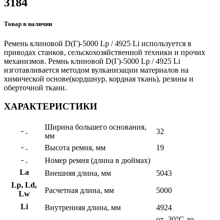
3184
Товар в наличии
Ремень клиновой D(Г)-5000 Lp / 4925 Li используется в
приводах станков, сельскохозяйственной техники и прочих
механизмов. Ремнь клиновой D(Г)-5000 Lp / 4925 Li
изготавливается методом вулканизации материалов на
химической основе(кордшнур, кордная ткань), резины и
оберточной ткани.
ХАРАКТЕРИСТИКИ
Ширина большего основания,
-
32
-
мм
-
Высота ремня, мм
19
-
-
Номер ремня (длина в дюймах)
-
La
Внешняя длина, мм
5043
Lp, Ld,
Расчетная длина, мм
5000
Lw
Li
Внутренняя длина, мм
4924
от -30°C до