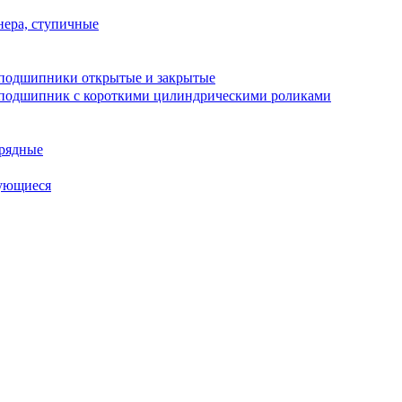
ера, ступичные
подшипники открытые и закрытые
подшипник с короткими цилиндрическими роликами
рядные
ующиеся