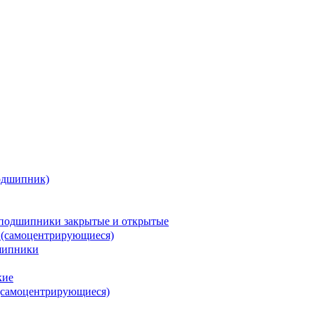
одшипник)
подшипники закрытые и открытые
 (самоцентрирующиеся)
шипники
кие
(самоцентрирующиеся)