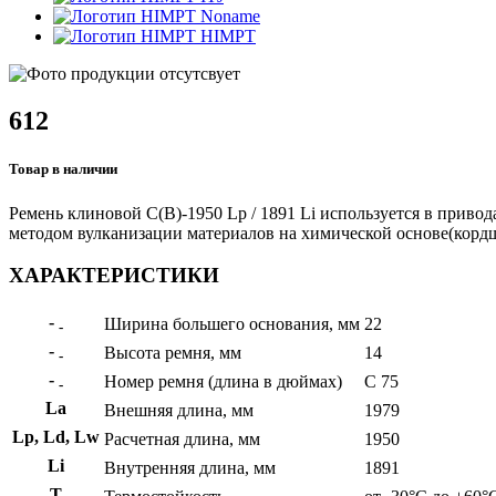
Noname
HIMPT
612
Товар в наличии
Ремень клиновой С(В)-1950 Lp / 1891 Li используется в привод
методом вулканизации материалов на химической основе(кордшн
ХАРАКТЕРИСТИКИ
-
Ширина большего основания, мм
22
-
-
Высота ремня, мм
14
-
-
Номер ремня (длина в дюймах)
С 75
-
La
Внешняя длина, мм
1979
Lp, Ld, Lw
Расчетная длина, мм
1950
Li
Внутренняя длина, мм
1891
Т