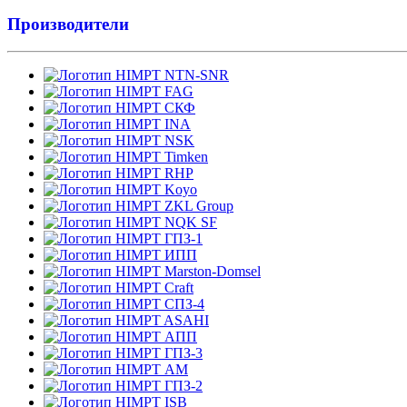
Производители
NTN-SNR
FAG
СКФ
INA
NSK
Timken
RHP
Koyo
ZKL Group
NQK SF
ГПЗ-1
ИПП
Marston-Domsel
Craft
СПЗ-4
ASAHI
АПП
ГПЗ-3
АМ
ГПЗ-2
ISB