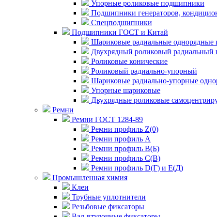
Упорные роликовые подшипники
Подшипники генераторов, кондицион
Спецподшипники
Подшипники ГОСТ и Китай
Шариковые радиальные однорядные 
Двухрядный роликовый радиальный 
Роликовые конические
Роликовый радиально-упорный
Шариковые радиально-упорные одно
Упорные шариковые
Двухрядные роликовые самоцентрир
Ремни
Ремни ГОСТ 1284-89
Ремни профиль Z(0)
Ремни профиль А
Ремни профиль В(Б)
Ремни профиль С(В)
Ремни профиль D(Г) и E(Д)
Промышленная химия
Клеи
Трубные уплотнители
Резьбовые фиксаторы
Вал-втулочные фиксаторы