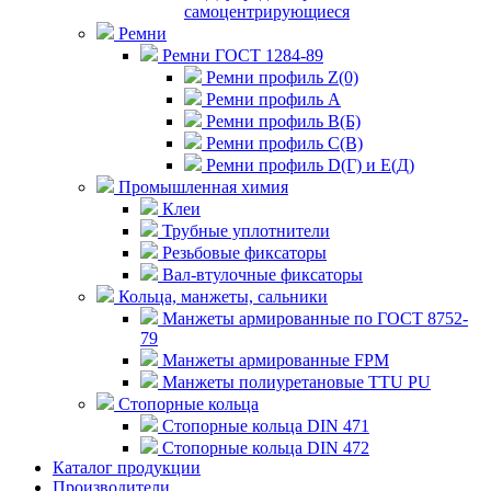
самоцентрирующиеся
Ремни
Ремни ГОСТ 1284-89
Ремни профиль Z(0)
Ремни профиль А
Ремни профиль В(Б)
Ремни профиль С(В)
Ремни профиль D(Г) и E(Д)
Промышленная химия
Клеи
Трубные уплотнители
Резьбовые фиксаторы
Вал-втулочные фиксаторы
Кольца, манжеты, сальники
Манжеты армированные по ГОСТ 8752-
79
Манжеты армированные FPM
Манжеты полиуретановые TTU PU
Стопорные кольца
Стопорные кольца DIN 471
Стопорные кольца DIN 472
Каталог продукции
Производители