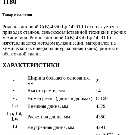
1180
Товар в наличии
Ремень клиновой С(В)-4350 Lp / 4291 Li используется в
приводах станков, сельскохозяйственной техники и прочих
механизмов. Ремнь клиновой С(В)-4350 Lp / 4291 Li
изготавливается методом вулканизации материалов на
химической основе(кордшнур, кордная ткань), резины и
оберточной ткани.
ХАРАКТЕРИСТИКИ
Ширина большего основания,
-
22
-
мм
-
Высота ремня, мм
14
-
-
Номер ремня (длина в дюймах)
С 169
-
La
Внешняя длина, мм
4379
Lp, Ld,
Расчетная длина, мм
4350
Lw
Li
Внутренняя длина, мм
4291
от -30°C до