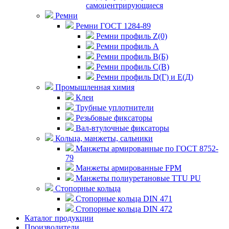
самоцентрирующиеся
Ремни
Ремни ГОСТ 1284-89
Ремни профиль Z(0)
Ремни профиль А
Ремни профиль В(Б)
Ремни профиль С(В)
Ремни профиль D(Г) и E(Д)
Промышленная химия
Клеи
Трубные уплотнители
Резьбовые фиксаторы
Вал-втулочные фиксаторы
Кольца, манжеты, сальники
Манжеты армированные по ГОСТ 8752-
79
Манжеты армированные FPM
Манжеты полиуретановые TTU PU
Стопорные кольца
Стопорные кольца DIN 471
Стопорные кольца DIN 472
Каталог продукции
Производители