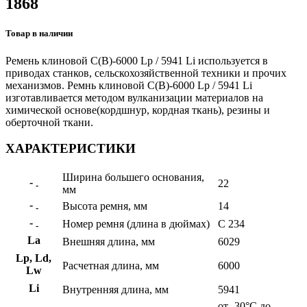
1868
Товар в наличии
Ремень клиновой С(В)-6000 Lp / 5941 Li используется в
приводах станков, сельскохозяйственной техники и прочих
механизмов. Ремнь клиновой С(В)-6000 Lp / 5941 Li
изготавливается методом вулканизации материалов на
химической основе(кордшнур, кордная ткань), резины и
оберточной ткани.
ХАРАКТЕРИСТИКИ
Ширина большего основания,
-
22
-
мм
-
Высота ремня, мм
14
-
-
Номер ремня (длина в дюймах)
С 234
-
La
Внешняя длина, мм
6029
Lp, Ld,
Расчетная длина, мм
6000
Lw
Li
Внутренняя длина, мм
5941
от -30°C до