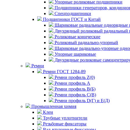
Упорные роликовые подшипники
Подшипники генераторов, кондицион
Спецподшипники
Подшипники ГОСТ и Китай
Шариковые радиальные однорядные 
Двухрядный роликовый радиальный 
Роликовые конические
Роликовый радиально-упорный
Шариковые радиально-упорные одно
Упорные шариковые
Двухрядные роликовые самоцентрир
Ремни
Ремни ГОСТ 1284-89
Ремни профиль Z(0)
Ремни профиль А
Ремни профиль В(Б)
Ремни профиль С(В)
Ремни профиль D(Г) и E(Д)
Промышленная химия
Клеи
Трубные уплотнители
Резьбовые фиксаторы
Вал-втулочные фиксаторы