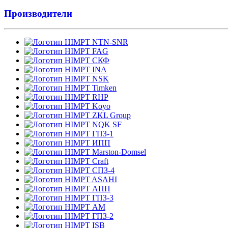
Производители
NTN-SNR
FAG
СКФ
INA
NSK
Timken
RHP
Koyo
ZKL Group
NQK SF
ГПЗ-1
ИПП
Marston-Domsel
Craft
СПЗ-4
ASAHI
АПП
ГПЗ-3
АМ
ГПЗ-2
ISB