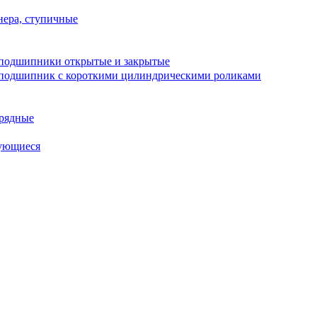
ера, ступичные
подшипники открытые и закрытые
подшипник с короткими цилиндрическими роликами
рядные
ующиеся