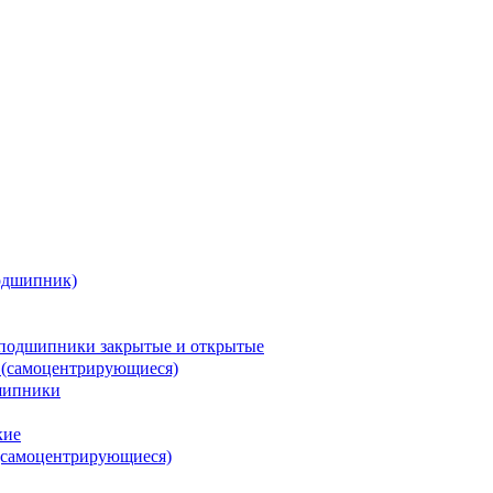
одшипник)
подшипники закрытые и открытые
 (самоцентрирующиеся)
шипники
кие
(самоцентрирующиеся)