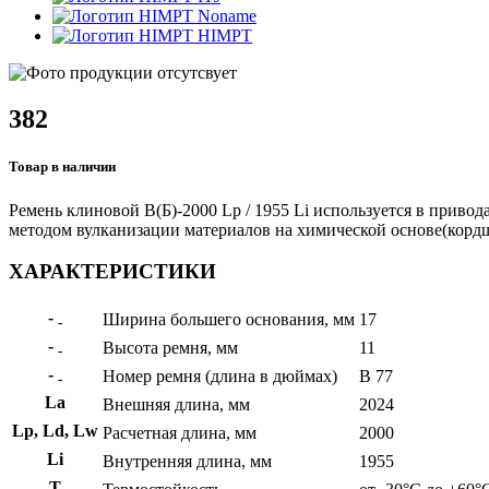
Noname
HIMPT
382
Товар в наличии
Ремень клиновой В(Б)-2000 Lp / 1955 Li используется в привод
методом вулканизации материалов на химической основе(кордшн
ХАРАКТЕРИСТИКИ
-
Ширина большего основания, мм
17
-
-
Высота ремня, мм
11
-
-
Номер ремня (длина в дюймах)
B 77
-
La
Внешняя длина, мм
2024
Lp, Ld, Lw
Расчетная длина, мм
2000
Li
Внутренняя длина, мм
1955
Т