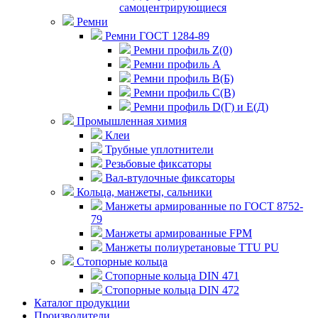
самоцентрирующиеся
Ремни
Ремни ГОСТ 1284-89
Ремни профиль Z(0)
Ремни профиль А
Ремни профиль В(Б)
Ремни профиль С(В)
Ремни профиль D(Г) и E(Д)
Промышленная химия
Клеи
Трубные уплотнители
Резьбовые фиксаторы
Вал-втулочные фиксаторы
Кольца, манжеты, сальники
Манжеты армированные по ГОСТ 8752-
79
Манжеты армированные FPM
Манжеты полиуретановые TTU PU
Стопорные кольца
Стопорные кольца DIN 471
Стопорные кольца DIN 472
Каталог продукции
Производители