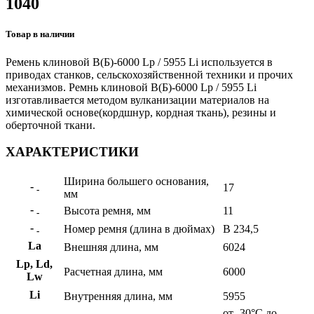
1040
Товар в наличии
Ремень клиновой В(Б)-6000 Lp / 5955 Li используется в
приводах станков, сельскохозяйственной техники и прочих
механизмов. Ремнь клиновой В(Б)-6000 Lp / 5955 Li
изготавливается методом вулканизации материалов на
химической основе(кордшнур, кордная ткань), резины и
оберточной ткани.
ХАРАКТЕРИСТИКИ
Ширина большего основания,
-
17
-
мм
-
Высота ремня, мм
11
-
-
Номер ремня (длина в дюймах)
B 234,5
-
La
Внешняя длина, мм
6024
Lp, Ld,
Расчетная длина, мм
6000
Lw
Li
Внутренняя длина, мм
5955
от -30°C до