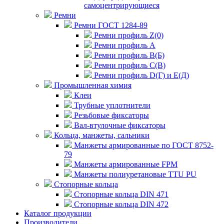
самоцентрирующиеся
Ремни
Ремни ГОСТ 1284-89
Ремни профиль Z(0)
Ремни профиль А
Ремни профиль В(Б)
Ремни профиль С(В)
Ремни профиль D(Г) и E(Д)
Промышленная химия
Клеи
Трубные уплотнители
Резьбовые фиксаторы
Вал-втулочные фиксаторы
Кольца, манжеты, сальники
Манжеты армированные по ГОСТ 8752-
79
Манжеты армированные FPM
Манжеты полиуретановые TTU PU
Стопорные кольца
Стопорные кольца DIN 471
Стопорные кольца DIN 472
Каталог продукции
Производители