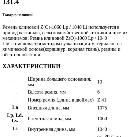
131.4
Товар в наличии
Ремень клиновой Z(О)-1060 Lp / 1040 Li используется в
приводах станков, сельскохозяйственной техники и прочих
механизмов. Ремнь клиновой Z(О)-1060 Lp / 1040
Liизготавливается методом вулканизации материалов на
химической основе(кордшнур, кордная ткань), резины и
оберточной ткани.
ХАРАКТЕРИСТИКИ
Ширина большего основания,
-
10
-
мм
-
Высота ремня, мм
6
-
-
Номер ремня (длина в дюймах)
Z 41
-
La
Внешняя длина, мм
1075
Lp, Ld,
Расчетная длина, мм
1060
Lw
Li
Внутренняя длина, мм
1040
от -30°С до