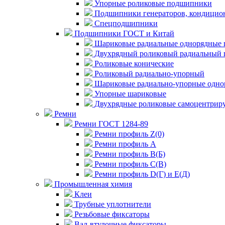
Упорные роликовые подшипники
Подшипники генераторов, кондицион
Спецподшипники
Подшипники ГОСТ и Китай
Шариковые радиальные однорядные 
Двухрядный роликовый радиальный 
Роликовые конические
Роликовый радиально-упорный
Шариковые радиально-упорные одно
Упорные шариковые
Двухрядные роликовые самоцентрир
Ремни
Ремни ГОСТ 1284-89
Ремни профиль Z(0)
Ремни профиль А
Ремни профиль В(Б)
Ремни профиль С(В)
Ремни профиль D(Г) и E(Д)
Промышленная химия
Клеи
Трубные уплотнители
Резьбовые фиксаторы
Вал-втулочные фиксаторы