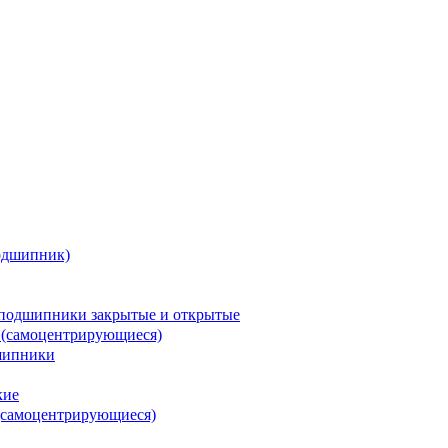
одшипник)
подшипники закрытые и открытые
 (самоцентрирующиеся)
шипники
кие
(самоцентрирующиеся)