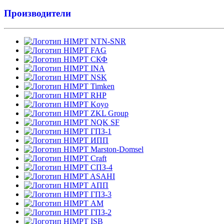
Производители
NTN-SNR
FAG
СКФ
INA
NSK
Timken
RHP
Koyo
ZKL Group
NQK SF
ГПЗ-1
ИПП
Marston-Domsel
Craft
СПЗ-4
ASAHI
АПП
ГПЗ-3
АМ
ГПЗ-2
ISB