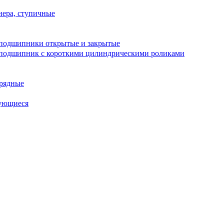
ера, ступичные
подшипники открытые и закрытые
подшипник с короткими цилиндрическими роликами
рядные
ующиеся