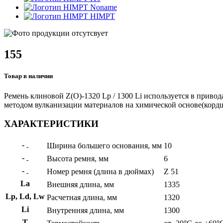
Noname
HIMPT
155
Товар в наличии
Ремень клиновой Z(О)-1320 Lp / 1300 Li используется в привод
методом вулканизации материалов на химической основе(кордшн
ХАРАКТЕРИСТИКИ
-
Ширина большего основания, мм
10
-
-
Высота ремня, мм
6
-
-
Номер ремня (длина в дюймах)
Z 51
-
La
Внешняя длина, мм
1335
Lp, Ld, Lw
Расчетная длина, мм
1320
Li
Внутренняя длина, мм
1300
Т