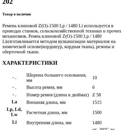
202
Товар в наличии
Ремень клиновой Z(О)-1500 Lp / 1480 Li используется в
приводах станков, сельскохозяйственной техники и прочих
механизмов. Ремнь клиновой Z(О)-1500 Lp / 1480
Liизготавливается методом вулканизации материалов на
химической основе(кордшнур, кордная ткань), резины и
оберточной ткани.
ХАРАКТЕРИСТИКИ
Ширина большего основания,
-
10
-
мм
-
Высота ремня, мм
6
-
-
Номер ремня (длина в дюймах)
Z 58
-
La
Внешняя длина, мм
1515
Lp, Ld,
Расчетная длина, мм
1500
Lw
Li
Внутренняя длина, мм
1480
от -30°С до