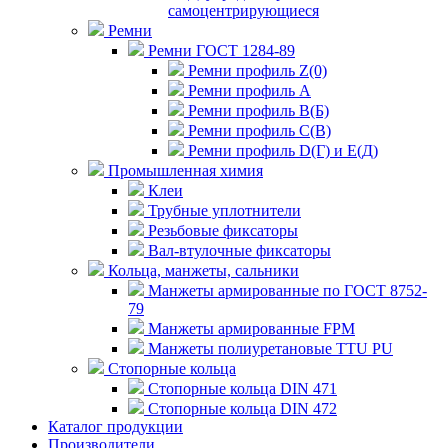
самоцентрирующиеся
Ремни
Ремни ГОСТ 1284-89
Ремни профиль Z(0)
Ремни профиль А
Ремни профиль В(Б)
Ремни профиль С(В)
Ремни профиль D(Г) и E(Д)
Промышленная химия
Клеи
Трубные уплотнители
Резьбовые фиксаторы
Вал-втулочные фиксаторы
Кольца, манжеты, сальники
Манжеты армированные по ГОСТ 8752-
79
Манжеты армированные FPM
Манжеты полиуретановые TTU PU
Стопорные кольца
Стопорные кольца DIN 471
Стопорные кольца DIN 472
Каталог продукции
Производители