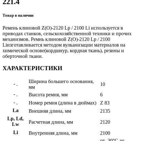
221.4
Товар в наличии
Ремень клиновой Z(О)-2120 Lp / 2100 Li используется в
приводах станков, сельскохозяйственной техники и прочих
механизмов. Ремнь клиновой Z(О)-2120 Lp / 2100
Liизготавливается методом вулканизации материалов на
химической основе(кордшнур, кордная ткань), резины и
оберточной ткани.
ХАРАКТЕРИСТИКИ
Ширина большего основания,
-
10
-
мм
-
Высота ремня, мм
6
-
-
Номер ремня (длина в дюймах)
Z 83
-
La
Внешняя длина, мм
2135
Lp, Ld,
Расчетная длина, мм
2120
Lw
Li
Внутренняя длина, мм
2100
от -30°С до