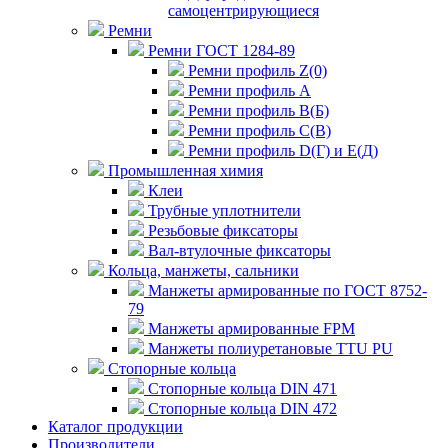
самоцентрирующиеся
Ремни
Ремни ГОСТ 1284-89
Ремни профиль Z(0)
Ремни профиль А
Ремни профиль В(Б)
Ремни профиль С(В)
Ремни профиль D(Г) и E(Д)
Промышленная химия
Клеи
Трубные уплотнители
Резьбовые фиксаторы
Вал-втулочные фиксаторы
Кольца, манжеты, сальники
Манжеты армированные по ГОСТ 8752-
79
Манжеты армированные FPM
Манжеты полиуретановые TTU PU
Стопорные кольца
Стопорные кольца DIN 471
Стопорные кольца DIN 472
Каталог продукции
Производители