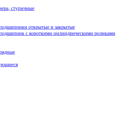
ера, ступичные
подшипники открытые и закрытые
подшипник с короткими цилиндрическими роликами
рядные
ующиеся