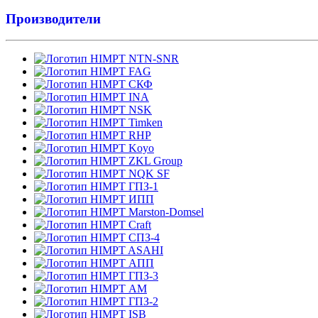
Производители
NTN-SNR
FAG
СКФ
INA
NSK
Timken
RHP
Koyo
ZKL Group
NQK SF
ГПЗ-1
ИПП
Marston-Domsel
Craft
СПЗ-4
ASAHI
АПП
ГПЗ-3
АМ
ГПЗ-2
ISB