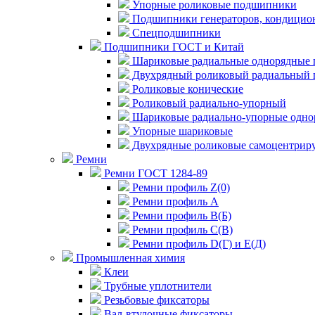
Упорные роликовые подшипники
Подшипники генераторов, кондицион
Спецподшипники
Подшипники ГОСТ и Китай
Шариковые радиальные однорядные 
Двухрядный роликовый радиальный 
Роликовые конические
Роликовый радиально-упорный
Шариковые радиально-упорные одно
Упорные шариковые
Двухрядные роликовые самоцентрир
Ремни
Ремни ГОСТ 1284-89
Ремни профиль Z(0)
Ремни профиль А
Ремни профиль В(Б)
Ремни профиль С(В)
Ремни профиль D(Г) и E(Д)
Промышленная химия
Клеи
Трубные уплотнители
Резьбовые фиксаторы
Вал-втулочные фиксаторы