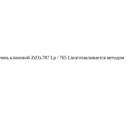
емнь клиновой Z(О)-787 Lp / 765 Liизготавливается методом