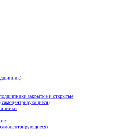
одшипник)
подшипники закрытые и открытые
 (самоцентрирующиеся)
шипники
кие
(самоцентрирующиеся)