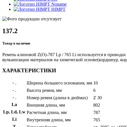
Noname
HIMPT
137.2
Товар в наличии
Ремень клиновой Z(О)-787 Lp / 765 Li используется в приводах
вулканизации материалов на химической основе(кордшнур, корд
ХАРАКТЕРИСТИКИ
-
Ширина большего основания, мм
10
-
-
Высота ремня, мм
6
-
-
Номер ремня (длина в дюймах)
Z 30
-
La
Внешняя длина, мм
802
Lp, Ld, Lw
Расчетная длина, мм
787
Li
Внутренняя длина, мм
765
Т