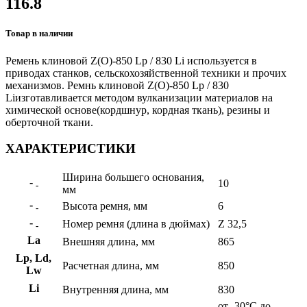
116.8
Товар в наличии
Ремень клиновой Z(О)-850 Lp / 830 Li используется в
приводах станков, сельскохозяйственной техники и прочих
механизмов. Ремнь клиновой Z(О)-850 Lp / 830
Liизготавливается методом вулканизации материалов на
химической основе(кордшнур, кордная ткань), резины и
оберточной ткани.
ХАРАКТЕРИСТИКИ
Ширина большего основания,
-
10
-
мм
-
Высота ремня, мм
6
-
-
Номер ремня (длина в дюймах)
Z 32,5
-
La
Внешняя длина, мм
865
Lp, Ld,
Расчетная длина, мм
850
Lw
Li
Внутренняя длина, мм
830
от -30°С до