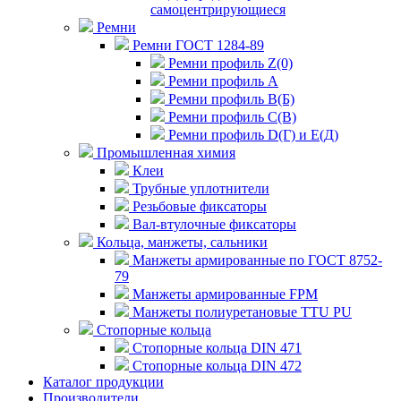
самоцентрирующиеся
Ремни
Ремни ГОСТ 1284-89
Ремни профиль Z(0)
Ремни профиль А
Ремни профиль В(Б)
Ремни профиль С(В)
Ремни профиль D(Г) и E(Д)
Промышленная химия
Клеи
Трубные уплотнители
Резьбовые фиксаторы
Вал-втулочные фиксаторы
Кольца, манжеты, сальники
Манжеты армированные по ГОСТ 8752-
79
Манжеты армированные FPM
Манжеты полиуретановые TTU PU
Стопорные кольца
Стопорные кольца DIN 471
Стопорные кольца DIN 472
Каталог продукции
Производители