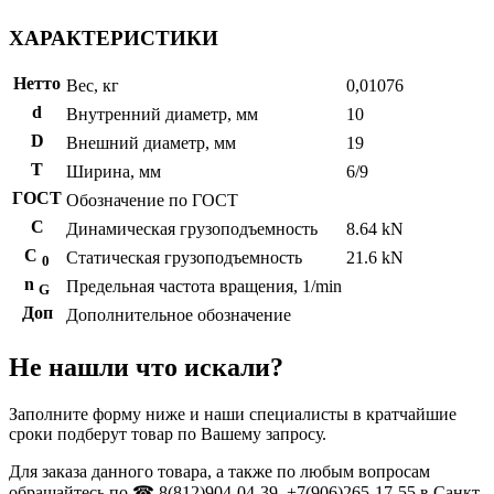
ХАРАКТЕРИСТИКИ
Нетто
Вес, кг
0,01076
d
Внутренний диаметр, мм
10
D
Внешний диаметр, мм
19
T
Ширина, мм
6/9
ГОСТ
Обозначение по ГОСТ
C
Динамическая грузоподъемность
8.64 kN
С
Статическая грузоподъемность
21.6 kN
0
n
Предельная частота вращения, 1/min
G
Доп
Дополнительное обозначение
Не нашли что искали?
Заполните форму ниже и наши специалисты в кратчайшие
сроки подберут товар по Вашему запросу.
Для заказа данного товара, а также по любым вопросам
обращайтесь по ☎ 8(812)904-04-39, +7(906)265-17-55 в Санкт-