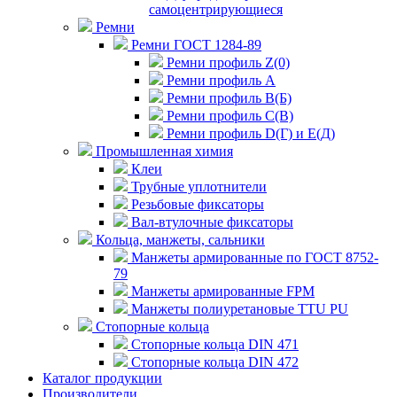
самоцентрирующиеся
Ремни
Ремни ГОСТ 1284-89
Ремни профиль Z(0)
Ремни профиль А
Ремни профиль В(Б)
Ремни профиль С(В)
Ремни профиль D(Г) и E(Д)
Промышленная химия
Клеи
Трубные уплотнители
Резьбовые фиксаторы
Вал-втулочные фиксаторы
Кольца, манжеты, сальники
Манжеты армированные по ГОСТ 8752-
79
Манжеты армированные FPM
Манжеты полиуретановые TTU PU
Стопорные кольца
Стопорные кольца DIN 471
Стопорные кольца DIN 472
Каталог продукции
Производители