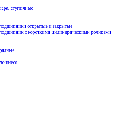
ера, ступичные
подшипники открытые и закрытые
подшипник с короткими цилиндрическими роликами
рядные
ующиеся