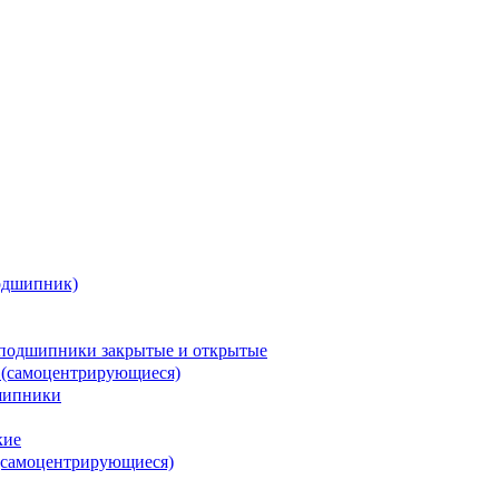
одшипник)
подшипники закрытые и открытые
 (самоцентрирующиеся)
шипники
кие
(самоцентрирующиеся)