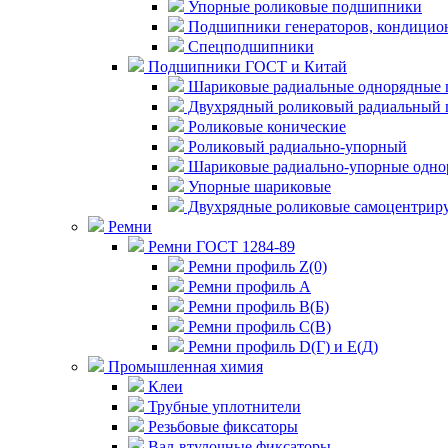
Упорные роликовые подшипники
Подшипники генераторов, кондицион
Спецподшипники
Подшипники ГОСТ и Китай
Шариковые радиальные однорядные 
Двухрядный роликовый радиальный 
Роликовые конические
Роликовый радиально-упорный
Шариковые радиально-упорные одно
Упорные шариковые
Двухрядные роликовые самоцентрир
Ремни
Ремни ГОСТ 1284-89
Ремни профиль Z(0)
Ремни профиль А
Ремни профиль В(Б)
Ремни профиль С(В)
Ремни профиль D(Г) и E(Д)
Промышленная химия
Клеи
Трубные уплотнители
Резьбовые фиксаторы
Вал-втулочные фиксаторы