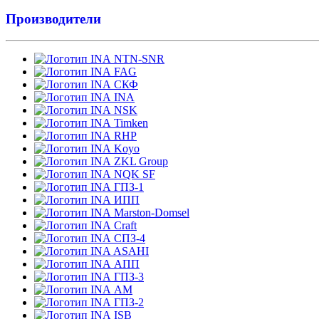
Производители
NTN-SNR
FAG
СКФ
INA
NSK
Timken
RHP
Koyo
ZKL Group
NQK SF
ГПЗ-1
ИПП
Marston-Domsel
Craft
СПЗ-4
ASAHI
АПП
ГПЗ-3
АМ
ГПЗ-2
ISB