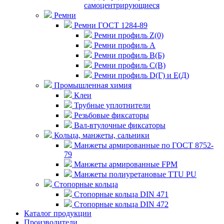
самоцентрирующиеся
Ремни
Ремни ГОСТ 1284-89
Ремни профиль Z(0)
Ремни профиль А
Ремни профиль В(Б)
Ремни профиль С(В)
Ремни профиль D(Г) и E(Д)
Промышленная химия
Клеи
Трубные уплотнители
Резьбовые фиксаторы
Вал-втулочные фиксаторы
Кольца, манжеты, сальники
Манжеты армированные по ГОСТ 8752-
79
Манжеты армированные FPM
Манжеты полиуретановые TTU PU
Стопорные кольца
Стопорные кольца DIN 471
Стопорные кольца DIN 472
Каталог продукции
Производители