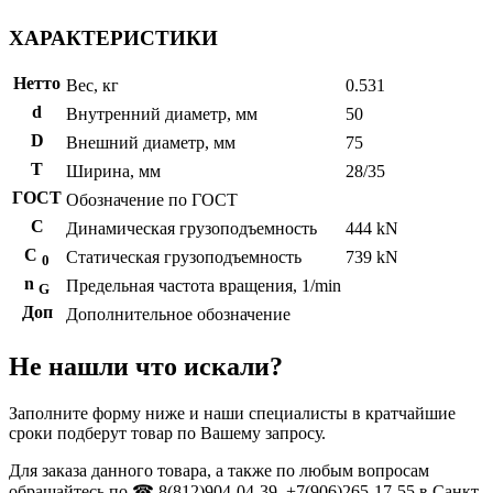
ХАРАКТЕРИСТИКИ
Нетто
Вес, кг
0.531
d
Внутренний диаметр, мм
50
D
Внешний диаметр, мм
75
T
Ширина, мм
28/35
ГОСТ
Обозначение по ГОСТ
C
Динамическая грузоподъемность
444 kN
С
Статическая грузоподъемность
739 kN
0
n
Предельная частота вращения, 1/min
G
Доп
Дополнительное обозначение
Не нашли что искали?
Заполните форму ниже и наши специалисты в кратчайшие
сроки подберут товар по Вашему запросу.
Для заказа данного товара, а также по любым вопросам
обращайтесь по ☎ 8(812)904-04-39, +7(906)265-17-55 в Санкт-