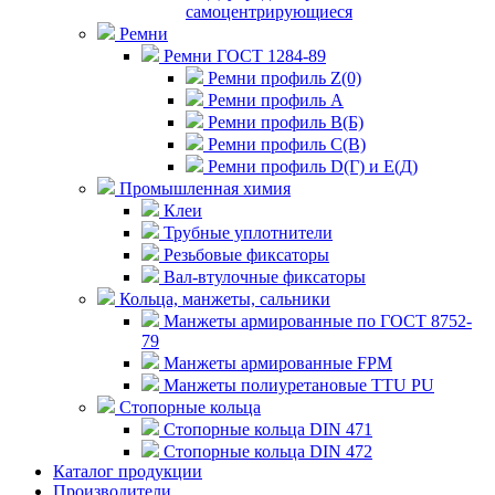
самоцентрирующиеся
Ремни
Ремни ГОСТ 1284-89
Ремни профиль Z(0)
Ремни профиль А
Ремни профиль В(Б)
Ремни профиль С(В)
Ремни профиль D(Г) и E(Д)
Промышленная химия
Клеи
Трубные уплотнители
Резьбовые фиксаторы
Вал-втулочные фиксаторы
Кольца, манжеты, сальники
Манжеты армированные по ГОСТ 8752-
79
Манжеты армированные FPM
Манжеты полиуретановые TTU PU
Стопорные кольца
Стопорные кольца DIN 471
Стопорные кольца DIN 472
Каталог продукции
Производители