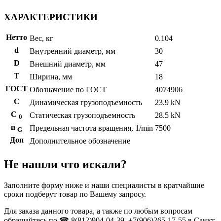
ХАРАКТЕРИСТИКИ
Нетто
Вес, кг
0.104
d
Внутренний диаметр, мм
30
D
Внешний диаметр, мм
47
T
Ширина, мм
18
ГОСТ
Обозначение по ГОСТ
4074906
C
Динамическая грузоподъемность
23.9 kN
С
Статическая грузоподъемность
28.5 kN
0
n
Предельная частота вращения, 1/min
7500
G
Доп
Дополнительное обозначение
Не нашли что искали?
Заполните форму ниже и наши специалисты в кратчайшие
сроки подберут товар по Вашему запросу.
Для заказа данного товара, а также по любым вопросам
обращайтесь по ☎ 8(812)904-04-39, +7(906)265-17-55 в Санкт-