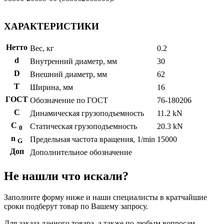
ХАРАКТЕРИСТИКИ
Нетто
Вес, кг
0.2
d
Внутренний диаметр, мм
30
D
Внешний диаметр, мм
62
T
Ширина, мм
16
ГОСТ
Обозначение по ГОСТ
76-180206
C
Динамическая грузоподъемность
11.2 kN
С
Статическая грузоподъемность
20.3 kN
0
n
Предельная частота вращения, 1/min
15000
G
Доп
Дополнительное обозначение
Не нашли что искали?
Заполните форму ниже и наши специалисты в кратчайшие
сроки подберут товар по Вашему запросу.
Для заказа данного товара, а также по любым вопросам