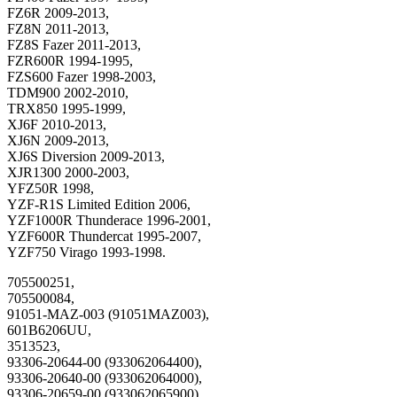
FZ6R 2009-2013,
FZ8N 2011-2013,
FZ8S Fazer 2011-2013,
FZR600R 1994-1995,
FZS600 Fazer 1998-2003,
TDM900 2002-2010,
TRX850 1995-1999,
XJ6F 2010-2013,
XJ6N 2009-2013,
XJ6S Diversion 2009-2013,
XJR1300 2000-2003,
YFZ50R 1998,
YZF-R1S Limited Edition 2006,
YZF1000R Thunderace 1996-2001,
YZF600R Thundercat 1995-2007,
YZF750 Virago 1993-1998.
705500251,
705500084,
91051-MAZ-003 (91051MAZ003),
601B6206UU,
3513523,
93306-20644-00 (933062064400),
93306-20640-00 (933062064000),
93306-20659-00 (933062065900).