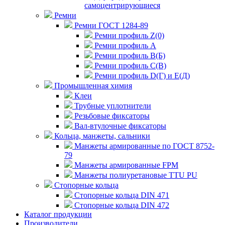
самоцентрирующиеся
Ремни
Ремни ГОСТ 1284-89
Ремни профиль Z(0)
Ремни профиль А
Ремни профиль В(Б)
Ремни профиль С(В)
Ремни профиль D(Г) и E(Д)
Промышленная химия
Клеи
Трубные уплотнители
Резьбовые фиксаторы
Вал-втулочные фиксаторы
Кольца, манжеты, сальники
Манжеты армированные по ГОСТ 8752-
79
Манжеты армированные FPM
Манжеты полиуретановые TTU PU
Стопорные кольца
Стопорные кольца DIN 471
Стопорные кольца DIN 472
Каталог продукции
Производители