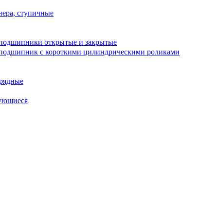
ера, ступичные
подшипники открытые и закрытые
подшипник с короткими цилиндрическими роликами
рядные
ующиеся