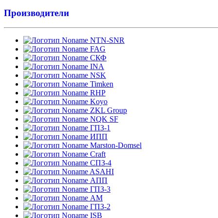
Производители
NTN-SNR
FAG
СКФ
INA
NSK
Timken
RHP
Koyo
ZKL Group
NQK SF
ГПЗ-1
ИПП
Marston-Domsel
Craft
СПЗ-4
ASAHI
АПП
ГПЗ-3
АМ
ГПЗ-2
ISB