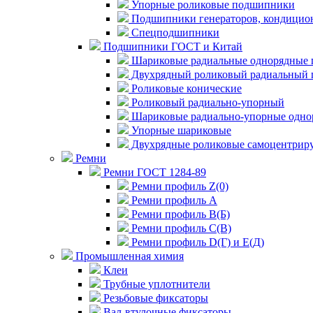
Упорные роликовые подшипники
Подшипники генераторов, кондицион
Спецподшипники
Подшипники ГОСТ и Китай
Шариковые радиальные однорядные 
Двухрядный роликовый радиальный 
Роликовые конические
Роликовый радиально-упорный
Шариковые радиально-упорные одно
Упорные шариковые
Двухрядные роликовые самоцентрир
Ремни
Ремни ГОСТ 1284-89
Ремни профиль Z(0)
Ремни профиль А
Ремни профиль В(Б)
Ремни профиль С(В)
Ремни профиль D(Г) и E(Д)
Промышленная химия
Клеи
Трубные уплотнители
Резьбовые фиксаторы
Вал-втулочные фиксаторы