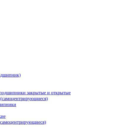
одшипник)
подшипники закрытые и открытые
 (самоцентрирующиеся)
шипники
кие
(самоцентрирующиеся)