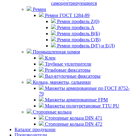
самоцентрирующиеся
Ремни
Ремни ГОСТ 1284-89
Ремни профиль Z(0)
Ремни профиль А
Ремни профиль В(Б)
Ремни профиль С(В)
Ремни профиль D(Г) и E(Д)
Промышленная химия
Клеи
Трубные уплотнители
Резьбовые фиксаторы
Вал-втулочные фиксаторы
Кольца, манжеты, сальники
Манжеты армированные по ГОСТ 8752-
79
Манжеты армированные FPM
Манжеты полиуретановые TTU PU
Стопорные кольца
Стопорные кольца DIN 471
Стопорные кольца DIN 472
Каталог продукции
Производители