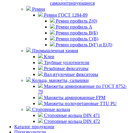
самоцентрирующиеся
Ремни
Ремни ГОСТ 1284-89
Ремни профиль Z(0)
Ремни профиль А
Ремни профиль В(Б)
Ремни профиль С(В)
Ремни профиль D(Г) и E(Д)
Промышленная химия
Клеи
Трубные уплотнители
Резьбовые фиксаторы
Вал-втулочные фиксаторы
Кольца, манжеты, сальники
Манжеты армированные по ГОСТ 8752-
79
Манжеты армированные FPM
Манжеты полиуретановые TTU PU
Стопорные кольца
Стопорные кольца DIN 471
Стопорные кольца DIN 472
Каталог продукции
Производители