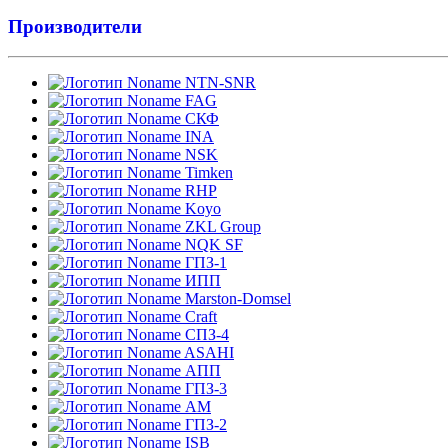
Производители
NTN-SNR
FAG
СКФ
INA
NSK
Timken
RHP
Koyo
ZKL Group
NQK SF
ГПЗ-1
ИПП
Marston-Domsel
Craft
СПЗ-4
ASAHI
АПП
ГПЗ-3
АМ
ГПЗ-2
ISB