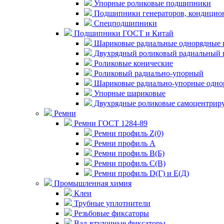
Упорные роликовые подшипники
Подшипники генераторов, кондицион
Спецподшипники
Подшипники ГОСТ и Китай
Шариковые радиальные однорядные 
Двухрядный роликовый радиальный 
Роликовые конические
Роликовый радиально-упорный
Шариковые радиально-упорные одно
Упорные шариковые
Двухрядные роликовые самоцентрир
Ремни
Ремни ГОСТ 1284-89
Ремни профиль Z(0)
Ремни профиль А
Ремни профиль В(Б)
Ремни профиль С(В)
Ремни профиль D(Г) и E(Д)
Промышленная химия
Клеи
Трубные уплотнители
Резьбовые фиксаторы
Вал-втулочные фиксаторы