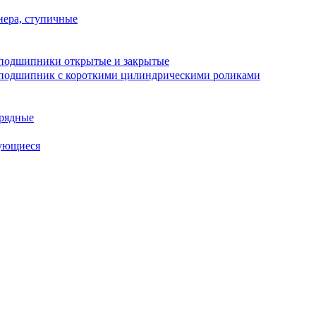
ера, ступичные
подшипники открытые и закрытые
подшипник с короткими цилиндрическими роликами
рядные
ующиеся