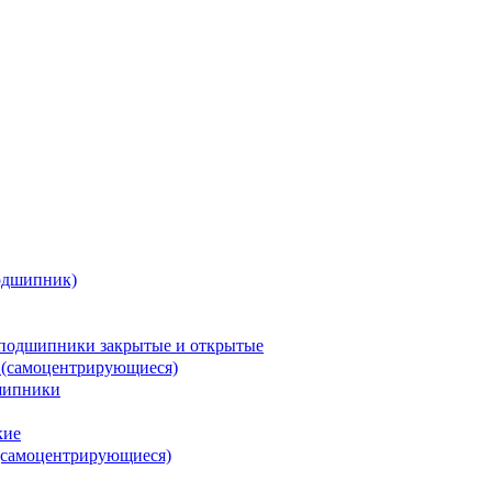
одшипник)
подшипники закрытые и открытые
 (самоцентрирующиеся)
шипники
кие
(самоцентрирующиеся)