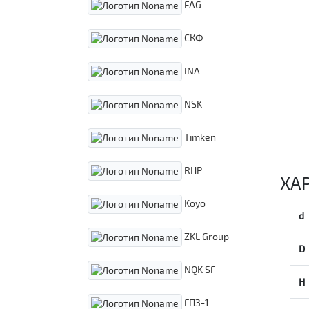
FAG
СКФ
INA
NSK
Timken
RHP
ХА
Koyo
d
ZKL Group
D
NQK SF
H
ГПЗ-1