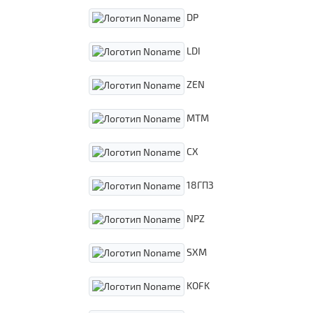
DP
LDI
ZEN
MTM
CX
18ГПЗ
NPZ
SXM
KOFK