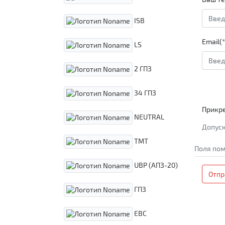
ISB
Email(*
LS
2 ГПЗ
34 ГПЗ
Прикр
NEUTRAL
Допуск
TMT
Поля пом
UBP (АПЗ-20)
Отпр
ГПЗ
EBC