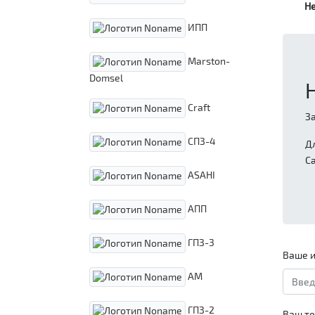
Н
ИПП
Marston-
Domsel
Craft
З
СПЗ-4
Д
С
ASAHI
АПП
ГПЗ-3
Ваше и
АМ
ГПЗ-2
Ваш те