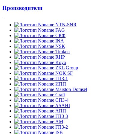
Производители
NTN-SNR
FAG
СКФ
INA
NSK
Timken
RHP
Koyo
ZKL Group
NQK SF
ГПЗ-1
ИПП
Marston-Domsel
Craft
СПЗ-4
ASAHI
АПП
ГПЗ-3
АМ
ГПЗ-2
ISB