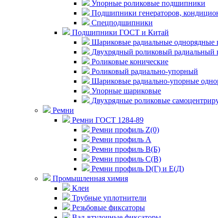
Упорные роликовые подшипники
Подшипники генераторов, кондицион
Спецподшипники
Подшипники ГОСТ и Китай
Шариковые радиальные однорядные 
Двухрядный роликовый радиальный 
Роликовые конические
Роликовый радиально-упорный
Шариковые радиально-упорные одно
Упорные шариковые
Двухрядные роликовые самоцентрир
Ремни
Ремни ГОСТ 1284-89
Ремни профиль Z(0)
Ремни профиль А
Ремни профиль В(Б)
Ремни профиль С(В)
Ремни профиль D(Г) и E(Д)
Промышленная химия
Клеи
Трубные уплотнители
Резьбовые фиксаторы
Вал-втулочные фиксаторы