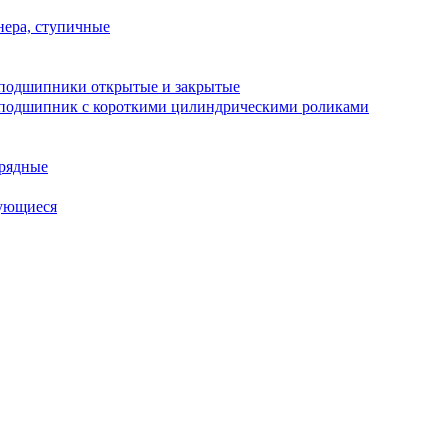
ера, ступичные
подшипники открытые и закрытые
подшипник с короткими цилиндрическими роликами
рядные
ующиеся