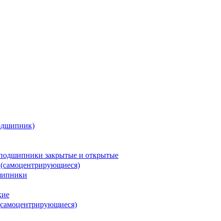
одшипник)
подшипники закрытые и открытые
 (самоцентрирующиеся)
шипники
кие
(самоцентрирующиеся)