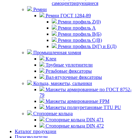
самоцентрирующиеся
Ремни
Ремни ГОСТ 1284-89
Ремни профиль Z(0)
Ремни профиль А
Ремни профиль В(Б)
Ремни профиль С(В)
Ремни профиль D(Г) и E(Д)
Промышленная химия
Клеи
Трубные уплотнители
Резьбовые фиксаторы
Вал-втулочные фиксаторы
Кольца, манжеты, сальники
Манжеты армированные по ГОСТ 8752-
79
Манжеты армированные FPM
Манжеты полиуретановые TTU PU
Стопорные кольца
Стопорные кольца DIN 471
Стопорные кольца DIN 472
Каталог продукции
Производители