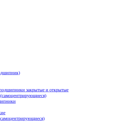
одшипник)
подшипники закрытые и открытые
 (самоцентрирующиеся)
шипники
кие
(самоцентрирующиеся)