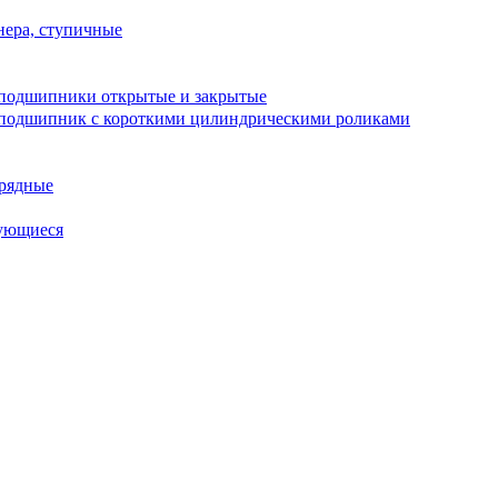
ера, ступичные
подшипники открытые и закрытые
подшипник с короткими цилиндрическими роликами
рядные
ующиеся