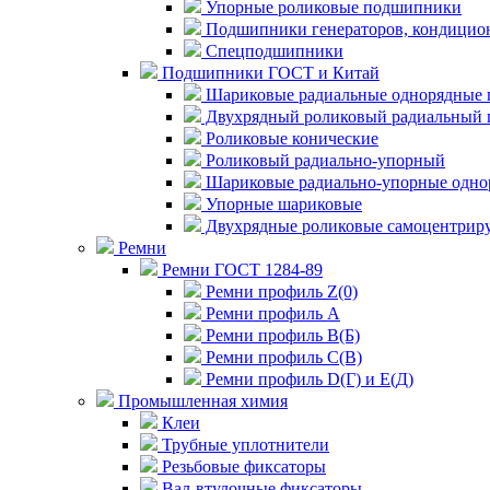
Упорные роликовые подшипники
Подшипники генераторов, кондицион
Спецподшипники
Подшипники ГОСТ и Китай
Шариковые радиальные однорядные 
Двухрядный роликовый радиальный 
Роликовые конические
Роликовый радиально-упорный
Шариковые радиально-упорные одно
Упорные шариковые
Двухрядные роликовые самоцентрир
Ремни
Ремни ГОСТ 1284-89
Ремни профиль Z(0)
Ремни профиль А
Ремни профиль В(Б)
Ремни профиль С(В)
Ремни профиль D(Г) и E(Д)
Промышленная химия
Клеи
Трубные уплотнители
Резьбовые фиксаторы
Вал-втулочные фиксаторы