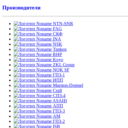
Производители
NTN-SNR
FAG
СКФ
INA
NSK
Timken
RHP
Koyo
ZKL Group
NQK SF
ГПЗ-1
ИПП
Marston-Domsel
Craft
СПЗ-4
ASAHI
АПП
ГПЗ-3
АМ
ГПЗ-2
ISB