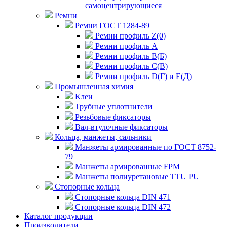
самоцентрирующиеся
Ремни
Ремни ГОСТ 1284-89
Ремни профиль Z(0)
Ремни профиль А
Ремни профиль В(Б)
Ремни профиль С(В)
Ремни профиль D(Г) и E(Д)
Промышленная химия
Клеи
Трубные уплотнители
Резьбовые фиксаторы
Вал-втулочные фиксаторы
Кольца, манжеты, сальники
Манжеты армированные по ГОСТ 8752-
79
Манжеты армированные FPM
Манжеты полиуретановые TTU PU
Стопорные кольца
Стопорные кольца DIN 471
Стопорные кольца DIN 472
Каталог продукции
Производители