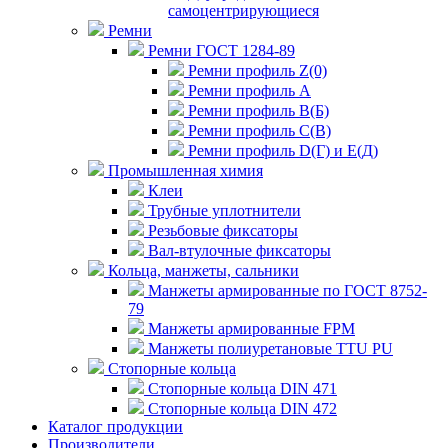
самоцентрирующиеся
Ремни
Ремни ГОСТ 1284-89
Ремни профиль Z(0)
Ремни профиль А
Ремни профиль В(Б)
Ремни профиль С(В)
Ремни профиль D(Г) и E(Д)
Промышленная химия
Клеи
Трубные уплотнители
Резьбовые фиксаторы
Вал-втулочные фиксаторы
Кольца, манжеты, сальники
Манжеты армированные по ГОСТ 8752-
79
Манжеты армированные FPM
Манжеты полиуретановые TTU PU
Стопорные кольца
Стопорные кольца DIN 471
Стопорные кольца DIN 472
Каталог продукции
Производители