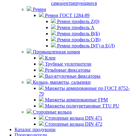
самоцентрирующиеся
Ремни
Ремни ГОСТ 1284-89
Ремни профиль Z(0)
Ремни профиль А
Ремни профиль В(Б)
Ремни профиль С(В)
Ремни профиль D(Г) и E(Д)
Промышленная химия
Клеи
Трубные уплотнители
Резьбовые фиксаторы
Вал-втулочные фиксаторы
Кольца, манжеты, сальники
Манжеты армированные по ГОСТ 8752-
79
Манжеты армированные FPM
Манжеты полиуретановые TTU PU
Стопорные кольца
Стопорные кольца DIN 471
Стопорные кольца DIN 472
Каталог продукции
Производители