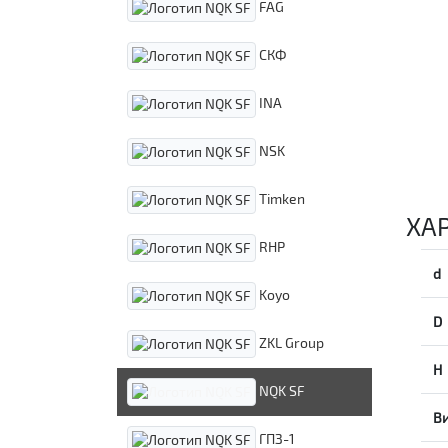
FAG
СКФ
INA
NSK
Timken
ХА
RHP
d
Koyo
D
ZKL Group
H
NQK SF
В
ГПЗ-1