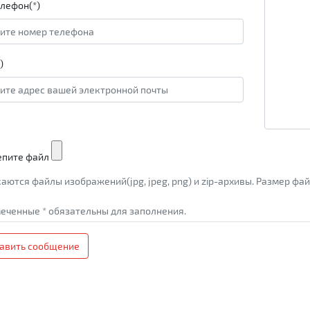
лефон(*)
)
епите файл
аются файлы изображений(jpg, jpeg, png) и zip-архивы. Размер ф
еченные * обязательны для заполнения.
авить сообщение