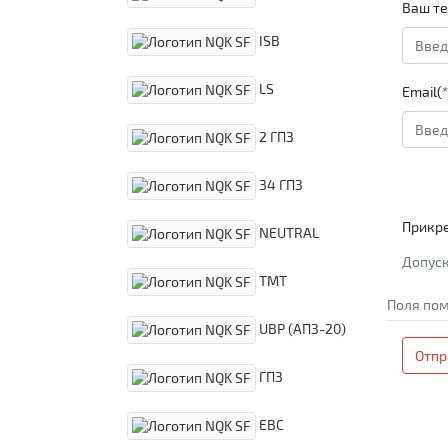
Ваш те
ISB
LS
Email(*
2 ГПЗ
34 ГПЗ
Прикр
NEUTRAL
Допуск
TMT
Поля пом
UBP (АПЗ-20)
Отпр
ГПЗ
EBC