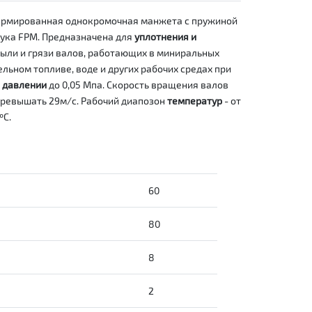
армированная однокромочная манжета с пружиной
ука FPM. Предназначена для
уплотнения и
ыли и грязи валов, работающих в миниральных
ельном топливе, воде и других рабочих средах при
м
давлении
до 0,05 Мпа. Скорость вращения валов
ревышать 29м/с. Рабочий диапозон
температур
- от
ºС.
60
80
8
2