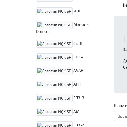
Н
ИПП
Marston-
Domsel
Craft
З
СПЗ-4
Д
С
ASAHI
АПП
ГПЗ-3
Ваше и
АМ
ГПЗ-2