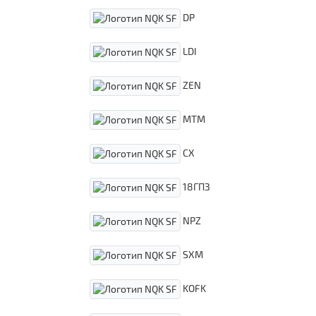
DP
LDI
ZEN
MTM
CX
18ГПЗ
NPZ
SXM
KOFK