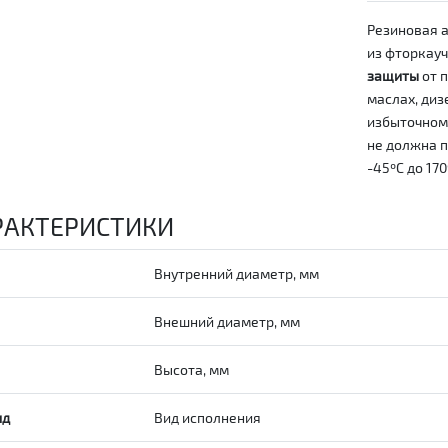
Резиновая 
из фторкауч
защиты
от п
маслах, диз
избыточно
не должна п
-45ºС до 170
РАКТЕРИСТИКИ
Внутренний диаметр, мм
Внешний диаметр, мм
Высота, мм
ид
Вид исполнения