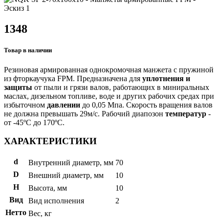
1348
Товар в наличии
Резиновая армированная однокромочная манжета с пружиной
из фторкаучука FPM. Предназначена для
уплотнения и
защиты
от пыли и грязи валов, работающих в миниральных
маслах, дизельном топливе, воде и других рабочих средах при
избыточном
давлении
до 0,05 Мпа. Скорость вращения валов
не должна превышать 29м/с. Рабочий диапозон
температур
-
от -45ºС до 170ºС.
ХАРАКТЕРИСТИКИ
d
Внутренний диаметр, мм
70
D
Внешний диаметр, мм
10
H
Высота, мм
10
Вид
Вид исполнения
2
Нетто
Вес, кг