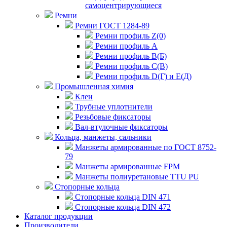
самоцентрирующиеся
Ремни
Ремни ГОСТ 1284-89
Ремни профиль Z(0)
Ремни профиль А
Ремни профиль В(Б)
Ремни профиль С(В)
Ремни профиль D(Г) и E(Д)
Промышленная химия
Клеи
Трубные уплотнители
Резьбовые фиксаторы
Вал-втулочные фиксаторы
Кольца, манжеты, сальники
Манжеты армированные по ГОСТ 8752-
79
Манжеты армированные FPM
Манжеты полиуретановые TTU PU
Стопорные кольца
Стопорные кольца DIN 471
Стопорные кольца DIN 472
Каталог продукции
Производители