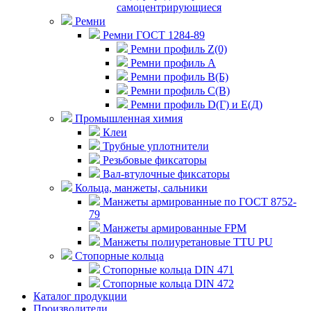
самоцентрирующиеся
Ремни
Ремни ГОСТ 1284-89
Ремни профиль Z(0)
Ремни профиль А
Ремни профиль В(Б)
Ремни профиль С(В)
Ремни профиль D(Г) и E(Д)
Промышленная химия
Клеи
Трубные уплотнители
Резьбовые фиксаторы
Вал-втулочные фиксаторы
Кольца, манжеты, сальники
Манжеты армированные по ГОСТ 8752-
79
Манжеты армированные FPM
Манжеты полиуретановые TTU PU
Стопорные кольца
Стопорные кольца DIN 471
Стопорные кольца DIN 472
Каталог продукции
Производители