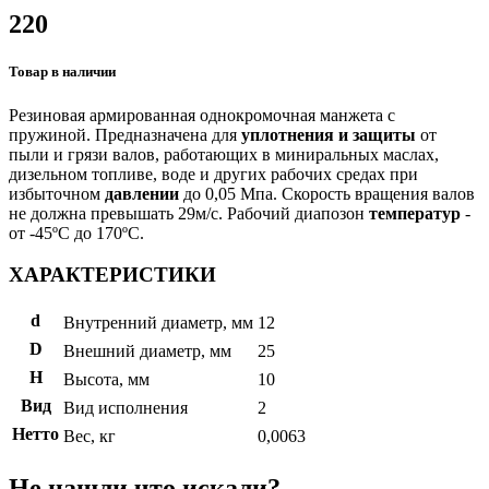
220
Товар в наличии
Резиновая армированная однокромочная манжета с
пружиной. Предназначена для
уплотнения и защиты
от
пыли и грязи валов, работающих в миниральных маслах,
дизельном топливе, воде и других рабочих средах при
избыточном
давлении
до 0,05 Мпа. Скорость вращения валов
не должна превышать 29м/с. Рабочий диапозон
температур
-
от -45ºС до 170ºС.
ХАРАКТЕРИСТИКИ
d
Внутренний диаметр, мм
12
D
Внешний диаметр, мм
25
H
Высота, мм
10
Вид
Вид исполнения
2
Нетто
Вес, кг
0,0063
Не нашли что искали?