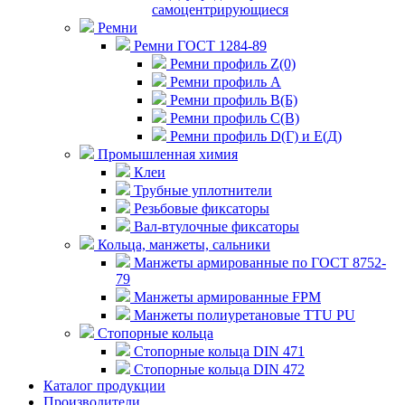
самоцентрирующиеся
Ремни
Ремни ГОСТ 1284-89
Ремни профиль Z(0)
Ремни профиль А
Ремни профиль В(Б)
Ремни профиль С(В)
Ремни профиль D(Г) и E(Д)
Промышленная химия
Клеи
Трубные уплотнители
Резьбовые фиксаторы
Вал-втулочные фиксаторы
Кольца, манжеты, сальники
Манжеты армированные по ГОСТ 8752-
79
Манжеты армированные FPM
Манжеты полиуретановые TTU PU
Стопорные кольца
Стопорные кольца DIN 471
Стопорные кольца DIN 472
Каталог продукции
Производители