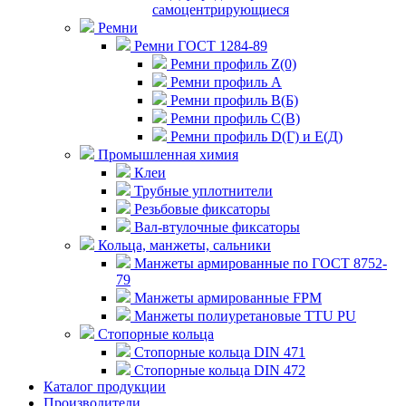
самоцентрирующиеся
Ремни
Ремни ГОСТ 1284-89
Ремни профиль Z(0)
Ремни профиль А
Ремни профиль В(Б)
Ремни профиль С(В)
Ремни профиль D(Г) и E(Д)
Промышленная химия
Клеи
Трубные уплотнители
Резьбовые фиксаторы
Вал-втулочные фиксаторы
Кольца, манжеты, сальники
Манжеты армированные по ГОСТ 8752-
79
Манжеты армированные FPM
Манжеты полиуретановые TTU PU
Стопорные кольца
Стопорные кольца DIN 471
Стопорные кольца DIN 472
Каталог продукции
Производители