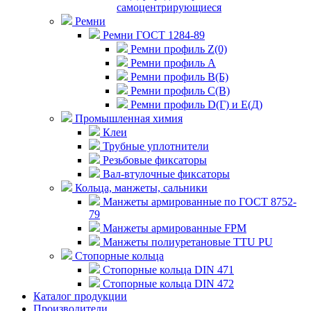
самоцентрирующиеся
Ремни
Ремни ГОСТ 1284-89
Ремни профиль Z(0)
Ремни профиль А
Ремни профиль В(Б)
Ремни профиль С(В)
Ремни профиль D(Г) и E(Д)
Промышленная химия
Клеи
Трубные уплотнители
Резьбовые фиксаторы
Вал-втулочные фиксаторы
Кольца, манжеты, сальники
Манжеты армированные по ГОСТ 8752-
79
Манжеты армированные FPM
Манжеты полиуретановые TTU PU
Стопорные кольца
Стопорные кольца DIN 471
Стопорные кольца DIN 472
Каталог продукции
Производители