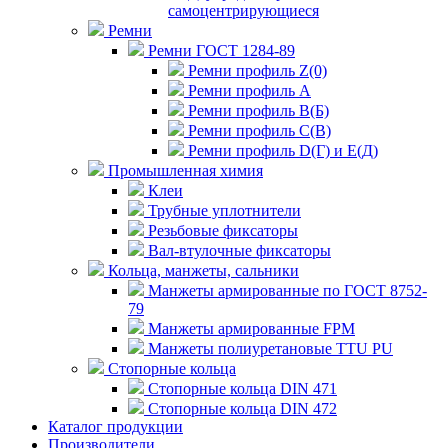
самоцентрирующиеся
Ремни
Ремни ГОСТ 1284-89
Ремни профиль Z(0)
Ремни профиль А
Ремни профиль В(Б)
Ремни профиль С(В)
Ремни профиль D(Г) и E(Д)
Промышленная химия
Клеи
Трубные уплотнители
Резьбовые фиксаторы
Вал-втулочные фиксаторы
Кольца, манжеты, сальники
Манжеты армированные по ГОСТ 8752-
79
Манжеты армированные FPM
Манжеты полиуретановые TTU PU
Стопорные кольца
Стопорные кольца DIN 471
Стопорные кольца DIN 472
Каталог продукции
Производители