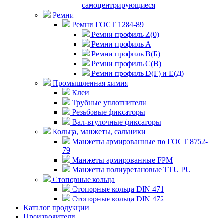
самоцентрирующиеся
Ремни
Ремни ГОСТ 1284-89
Ремни профиль Z(0)
Ремни профиль А
Ремни профиль В(Б)
Ремни профиль С(В)
Ремни профиль D(Г) и E(Д)
Промышленная химия
Клеи
Трубные уплотнители
Резьбовые фиксаторы
Вал-втулочные фиксаторы
Кольца, манжеты, сальники
Манжеты армированные по ГОСТ 8752-
79
Манжеты армированные FPM
Манжеты полиуретановые TTU PU
Стопорные кольца
Стопорные кольца DIN 471
Стопорные кольца DIN 472
Каталог продукции
Производители