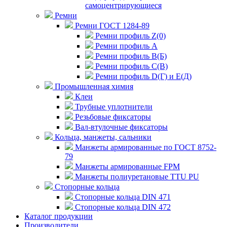
самоцентрирующиеся
Ремни
Ремни ГОСТ 1284-89
Ремни профиль Z(0)
Ремни профиль А
Ремни профиль В(Б)
Ремни профиль С(В)
Ремни профиль D(Г) и E(Д)
Промышленная химия
Клеи
Трубные уплотнители
Резьбовые фиксаторы
Вал-втулочные фиксаторы
Кольца, манжеты, сальники
Манжеты армированные по ГОСТ 8752-
79
Манжеты армированные FPM
Манжеты полиуретановые TTU PU
Стопорные кольца
Стопорные кольца DIN 471
Стопорные кольца DIN 472
Каталог продукции
Производители