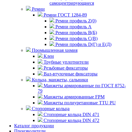
самоцентрирующиеся
Ремни
Ремни ГОСТ 1284-89
Ремни профиль Z(0)
Ремни профиль А
Ремни профиль В(Б)
Ремни профиль С(В)
Ремни профиль D(Г) и E(Д)
Промышленная химия
Клеи
Трубные уплотнители
Резьбовые фиксаторы
Вал-втулочные фиксаторы
Кольца, манжеты, сальники
Манжеты армированные по ГОСТ 8752-
79
Манжеты армированные FPM
Манжеты полиуретановые TTU PU
Стопорные кольца
Стопорные кольца DIN 471
Стопорные кольца DIN 472
Каталог продукции
Производители