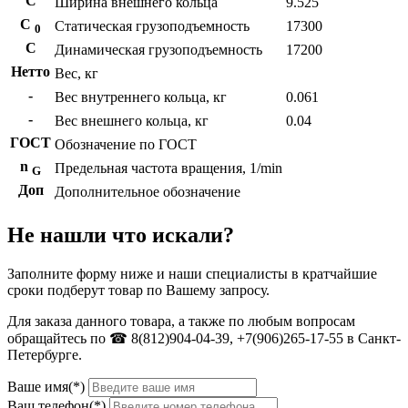
С
Ширина внешнего кольца
9.525
С
Статическая грузоподъемность
17300
0
C
Динамическая грузоподъемность
17200
Нетто
Вес, кг
-
Вес внутреннего кольца, кг
0.061
-
Вес внешнего кольца, кг
0.04
ГОСТ
Обозначение по ГОСТ
n
Предельная частота вращения, 1/min
G
Доп
Дополнительное обозначение
Не нашли что искали?
Заполните форму ниже и наши специалисты в кратчайшие
сроки подберут товар по Вашему запросу.
Для заказа данного товара, а также по любым вопросам
обращайтесь по ☎ 8(812)904-04-39, +7(906)265-17-55 в Санкт-
Петербурге.
Ваше имя(*)
Ваш телефон(*)