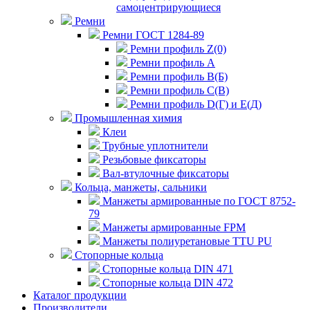
самоцентрирующиеся
Ремни
Ремни ГОСТ 1284-89
Ремни профиль Z(0)
Ремни профиль А
Ремни профиль В(Б)
Ремни профиль С(В)
Ремни профиль D(Г) и E(Д)
Промышленная химия
Клеи
Трубные уплотнители
Резьбовые фиксаторы
Вал-втулочные фиксаторы
Кольца, манжеты, сальники
Манжеты армированные по ГОСТ 8752-
79
Манжеты армированные FPM
Манжеты полиуретановые TTU PU
Стопорные кольца
Стопорные кольца DIN 471
Стопорные кольца DIN 472
Каталог продукции
Производители