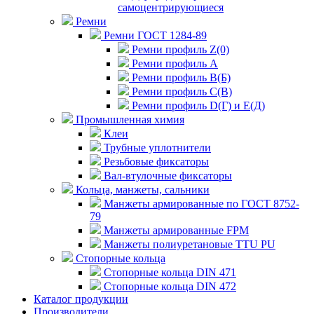
самоцентрирующиеся
Ремни
Ремни ГОСТ 1284-89
Ремни профиль Z(0)
Ремни профиль А
Ремни профиль В(Б)
Ремни профиль С(В)
Ремни профиль D(Г) и E(Д)
Промышленная химия
Клеи
Трубные уплотнители
Резьбовые фиксаторы
Вал-втулочные фиксаторы
Кольца, манжеты, сальники
Манжеты армированные по ГОСТ 8752-
79
Манжеты армированные FPM
Манжеты полиуретановые TTU PU
Стопорные кольца
Стопорные кольца DIN 471
Стопорные кольца DIN 472
Каталог продукции
Производители