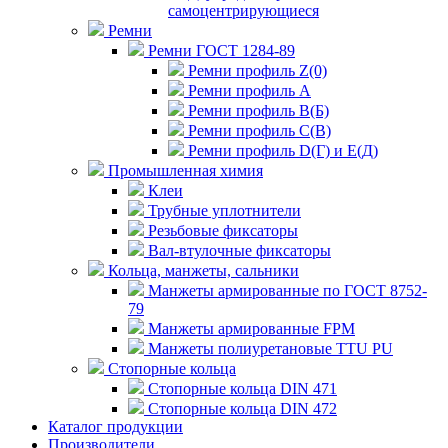
самоцентрирующиеся
Ремни
Ремни ГОСТ 1284-89
Ремни профиль Z(0)
Ремни профиль А
Ремни профиль В(Б)
Ремни профиль С(В)
Ремни профиль D(Г) и E(Д)
Промышленная химия
Клеи
Трубные уплотнители
Резьбовые фиксаторы
Вал-втулочные фиксаторы
Кольца, манжеты, сальники
Манжеты армированные по ГОСТ 8752-
79
Манжеты армированные FPM
Манжеты полиуретановые TTU PU
Стопорные кольца
Стопорные кольца DIN 471
Стопорные кольца DIN 472
Каталог продукции
Производители