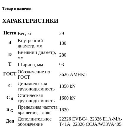
Товар в наличии
ХАРАКТЕРИСТИКИ
Нетто
Вес, кг
29
Внутренний
d
130
диаметр, мм
Внешний диаметр,
D
280
мм
T
Ширина, мм
93
Обозначение по
ГОСТ
3626 АМНК5
ГОСТ
Динамическая
C
1350 kN
грузоподъемность
Статическая
С
1600 kN
0
грузоподъемность
Предельная частота
n
1820
G
вращения, 1/min
Дополнительное
22326 EVBC4, 22326 E1A-MA-
Доп
обозначение
T41A, 22326 CCJA/W33VA405