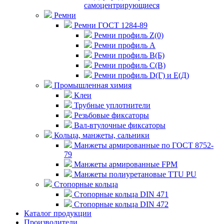
самоцентрирующиеся
Ремни
Ремни ГОСТ 1284-89
Ремни профиль Z(0)
Ремни профиль А
Ремни профиль В(Б)
Ремни профиль С(В)
Ремни профиль D(Г) и E(Д)
Промышленная химия
Клеи
Трубные уплотнители
Резьбовые фиксаторы
Вал-втулочные фиксаторы
Кольца, манжеты, сальники
Манжеты армированные по ГОСТ 8752-
79
Манжеты армированные FPM
Манжеты полиуретановые TTU PU
Стопорные кольца
Стопорные кольца DIN 471
Стопорные кольца DIN 472
Каталог продукции
Производители