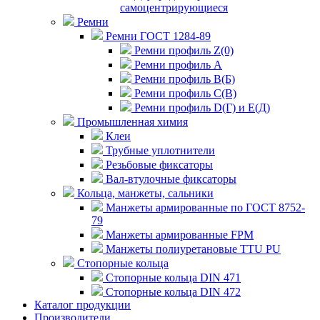
самоцентрирующиеся
Ремни
Ремни ГОСТ 1284-89
Ремни профиль Z(0)
Ремни профиль А
Ремни профиль В(Б)
Ремни профиль С(В)
Ремни профиль D(Г) и E(Д)
Промышленная химия
Клеи
Трубные уплотнители
Резьбовые фиксаторы
Вал-втулочные фиксаторы
Кольца, манжеты, сальники
Манжеты армированные по ГОСТ 8752-
79
Манжеты армированные FPM
Манжеты полиуретановые TTU PU
Стопорные кольца
Стопорные кольца DIN 471
Стопорные кольца DIN 472
Каталог продукции
Производители