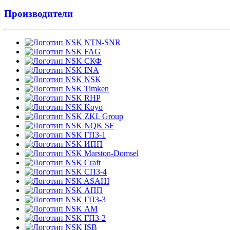
Производители
NTN-SNR
FAG
СКФ
INA
NSK
Timken
RHP
Koyo
ZKL Group
NQK SF
ГПЗ-1
ИПП
Marston-Domsel
Craft
СПЗ-4
ASAHI
АПП
ГПЗ-3
АМ
ГПЗ-2
ISB