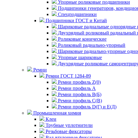
Упорные роликовые подшипники
Подшипники генераторов, кондицион
Спецподшипники
Подшипники ГОСТ и Китай
Шариковые радиальные однорядные 
Двухрядный роликовый радиальный 
Роликовые конические
Роликовый радиально-упорный
Шариковые радиально-упорные одно
Упорные шариковые
Двухрядные роликовые самоцентрир
Ремни
Ремни ГОСТ 1284-89
Ремни профиль Z(0)
Ремни профиль А
Ремни профиль В(Б)
Ремни профиль С(В)
Ремни профиль D(Г) и E(Д)
Промышленная химия
Клеи
Трубные уплотнители
Резьбовые фиксаторы
Вал-втулочные фиксаторы