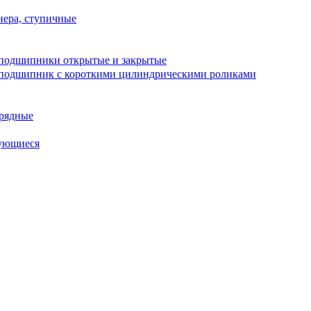
ера, ступичные
подшипники открытые и закрытые
подшипник с короткими цилиндрическими роликами
рядные
ующиеся