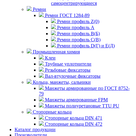
самоцентрирующиеся
Ремни
Ремни ГОСТ 1284-89
Ремни профиль Z(0)
Ремни профиль А
Ремни профиль В(Б)
Ремни профиль С(В)
Ремни профиль D(Г) и E(Д)
Промышленная химия
Клеи
Трубные уплотнители
Резьбовые фиксаторы
Вал-втулочные фиксаторы
Кольца, манжеты, сальники
Манжеты армированные по ГОСТ 8752-
79
Манжеты армированные FPM
Манжеты полиуретановые TTU PU
Стопорные кольца
Стопорные кольца DIN 471
Стопорные кольца DIN 472
Каталог продукции
Производители