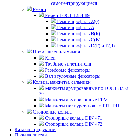
самоцентрирующиеся
Ремни
Ремни ГОСТ 1284-89
Ремни профиль Z(0)
Ремни профиль А
Ремни профиль В(Б)
Ремни профиль С(В)
Ремни профиль D(Г) и E(Д)
Промышленная химия
Клеи
Трубные уплотнители
Резьбовые фиксаторы
Вал-втулочные фиксаторы
Кольца, манжеты, сальники
Манжеты армированные по ГОСТ 8752-
79
Манжеты армированные FPM
Манжеты полиуретановые TTU PU
Стопорные кольца
Стопорные кольца DIN 471
Стопорные кольца DIN 472
Каталог продукции
Производители