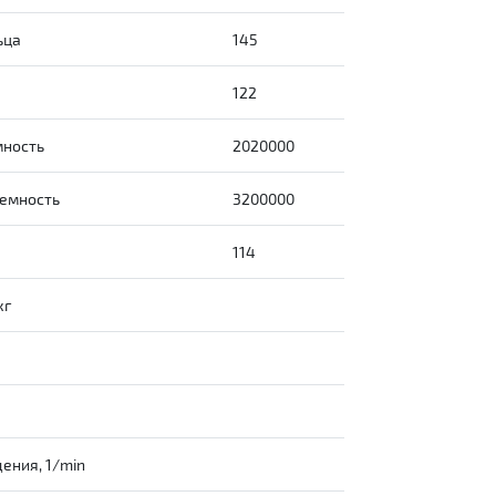
ьца
145
а
122
мность
2020000
емность
3200000
114
кг
ения, 1/min