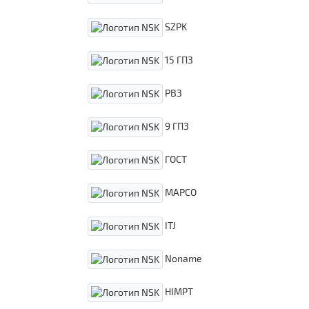
SZPK
15 ГПЗ
РВЗ
9 ГПЗ
ГОСТ
MAPCO
ITJ
Noname
HIMPT