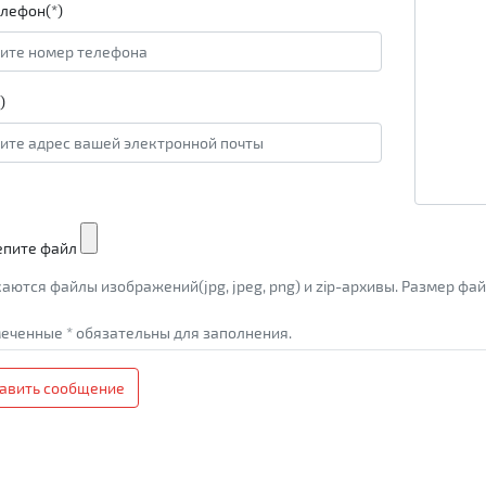
лефон(*)
)
епите файл
аются файлы изображений(jpg, jpeg, png) и zip-архивы. Размер ф
еченные * обязательны для заполнения.
авить сообщение