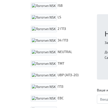
ISB
LS
2 ГПЗ
34 ГПЗ
З
NEUTRAL
Д
С
TMT
UBP (АПЗ-20)
ГПЗ
Ваше и
EBC