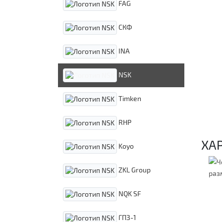
FAG
СКФ
INA
NSK
Timken
RHP
ХА
Koyo
ZKL Group
NQK SF
ГПЗ-1