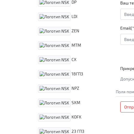
DP
Ваш те
LDI
Email(*
ZEN
MTM
CX
Прикр
18ГПЗ
Допуск
NPZ
Поля пом
SXM
Отпр
KOFK
23 ГПЗ