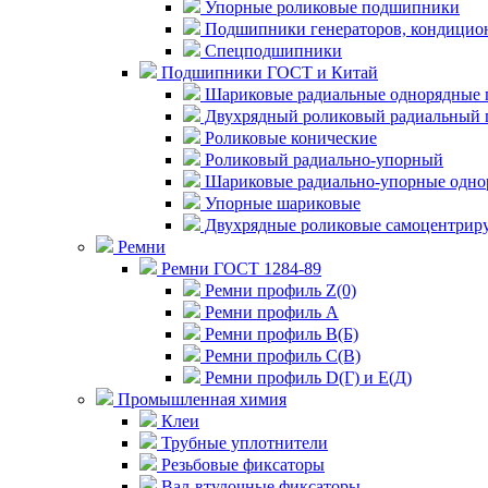
Упорные роликовые подшипники
Подшипники генераторов, кондицион
Спецподшипники
Подшипники ГОСТ и Китай
Шариковые радиальные однорядные 
Двухрядный роликовый радиальный 
Роликовые конические
Роликовый радиально-упорный
Шариковые радиально-упорные одно
Упорные шариковые
Двухрядные роликовые самоцентрир
Ремни
Ремни ГОСТ 1284-89
Ремни профиль Z(0)
Ремни профиль А
Ремни профиль В(Б)
Ремни профиль С(В)
Ремни профиль D(Г) и E(Д)
Промышленная химия
Клеи
Трубные уплотнители
Резьбовые фиксаторы
Вал-втулочные фиксаторы