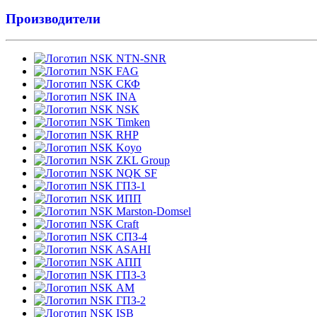
Производители
NTN-SNR
FAG
СКФ
INA
NSK
Timken
RHP
Koyo
ZKL Group
NQK SF
ГПЗ-1
ИПП
Marston-Domsel
Craft
СПЗ-4
ASAHI
АПП
ГПЗ-3
АМ
ГПЗ-2
ISB