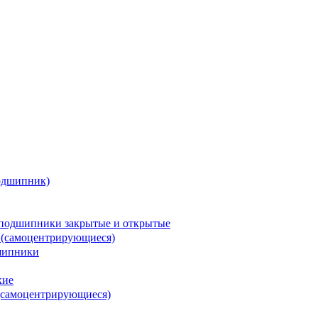
одшипник)
подшипники закрытые и открытые
 (самоцентрирующиеся)
шипники
кие
(самоцентрирующиеся)