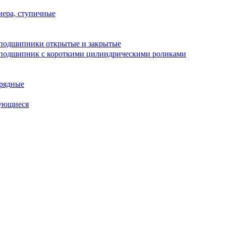
ера, ступичные
подшипники открытые и закрытые
подшипник с короткими цилиндрическими роликами
рядные
ующиеся