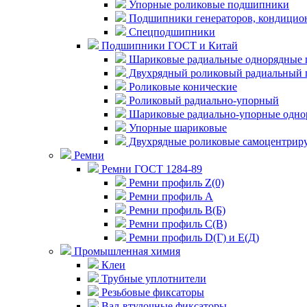
Упорные роликовые подшипники
Подшипники генераторов, кондицион
Спецподшипники
Подшипники ГОСТ и Китай
Шариковые радиальные однорядные 
Двухрядный роликовый радиальный 
Роликовые конические
Роликовый радиально-упорный
Шариковые радиально-упорные одно
Упорные шариковые
Двухрядные роликовые самоцентрир
Ремни
Ремни ГОСТ 1284-89
Ремни профиль Z(0)
Ремни профиль А
Ремни профиль В(Б)
Ремни профиль С(В)
Ремни профиль D(Г) и E(Д)
Промышленная химия
Клеи
Трубные уплотнители
Резьбовые фиксаторы
Вал-втулочные фиксаторы