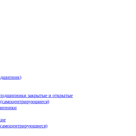
одшипник)
подшипники закрытые и открытые
 (самоцентрирующиеся)
шипники
кие
(самоцентрирующиеся)