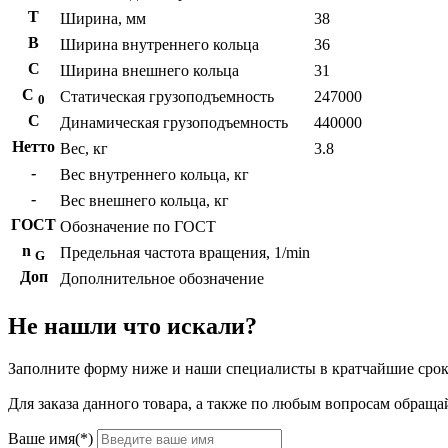
T
Ширина, мм
38
B
Ширина внутреннего кольца
36
С
Ширина внешнего кольца
31
С
Статическая грузоподъемность
247000
0
C
Динамическая грузоподъемность
440000
Нетто
Вес, кг
3.8
-
Вес внутреннего кольца, кг
-
Вес внешнего кольца, кг
ГОСТ
Обозначение по ГОСТ
n
Предельная частота вращения, 1/min
G
Доп
Дополнительное обозначение
Не нашли что искали?
Заполните форму ниже и наши специалисты в кратчайшие срок
Для заказа данного товара, а также по любым вопросам обращай
Ваше имя(*)