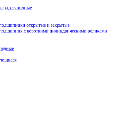
ера, ступичные
подшипники открытые и закрытые
подшипник с короткими цилиндрическими роликами
рядные
ующиеся