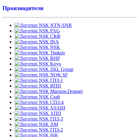
Производители
NTN-SNR
FAG
СКФ
INA
NSK
Timken
RHP
Koyo
ZKL Group
NQK SF
ГПЗ-1
ИПП
Marston-Domsel
Craft
СПЗ-4
ASAHI
АПП
ГПЗ-3
АМ
ГПЗ-2
ISB